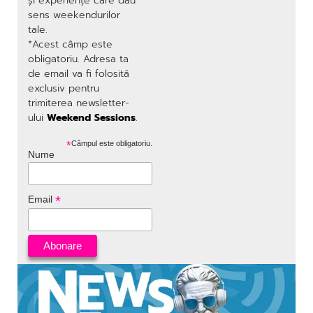
și experiențe care dau
sens weekendurilor
tale.
*Acest câmp este
obligatoriu. Adresa ta
de email va fi folosită
exclusiv pentru
trimiterea newsletter-
ului
Weekend Sessions
.
*
Câmpul este obligatoriu.
Nume
*
Email