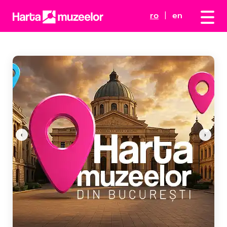
ro
|
en
‹
›